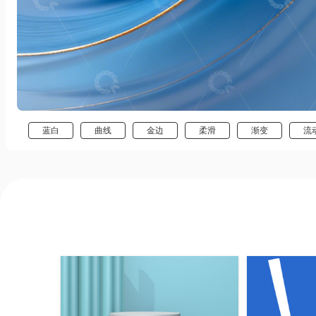
蓝白
曲线
金边
柔滑
渐变
流