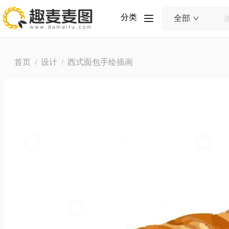
分类
全部
首页
/
设计
/ 西式面包手绘插画