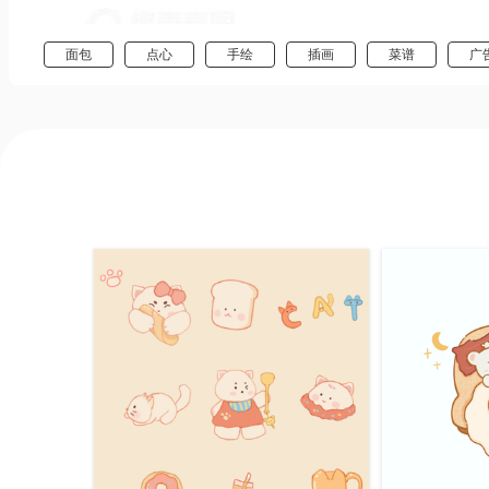
面包
点心
手绘
插画
菜谱
广