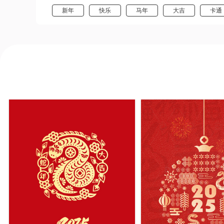
新年
快乐
马年
大吉
卡通