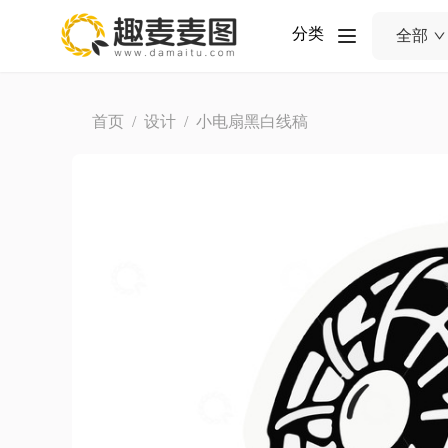
分类
全部
首页
/
设计
/ 小电扇黑白线稿