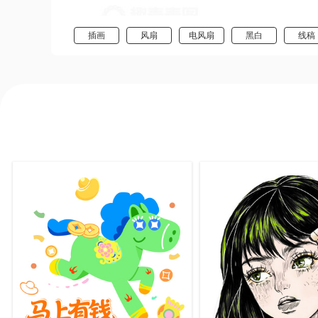
插画
风扇
电风扇
黑白
线稿