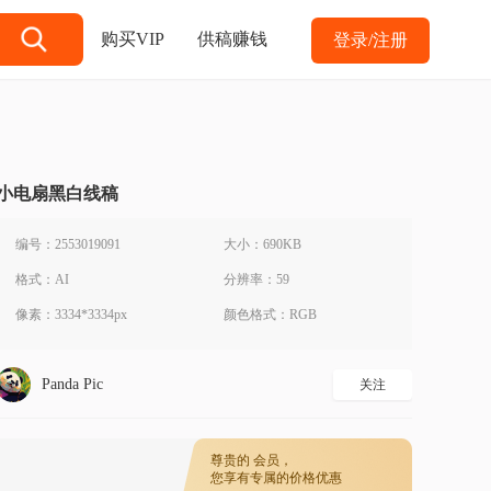
购买VIP
供稿赚钱
登录/注册
小电扇黑白线稿
编号：2553019091
大小：690KB
格式：AI
分辨率：59
像素：3334*3334px
颜色格式：RGB
Panda Pic
关注
尊贵的
会员，
您享有专属的价格优惠