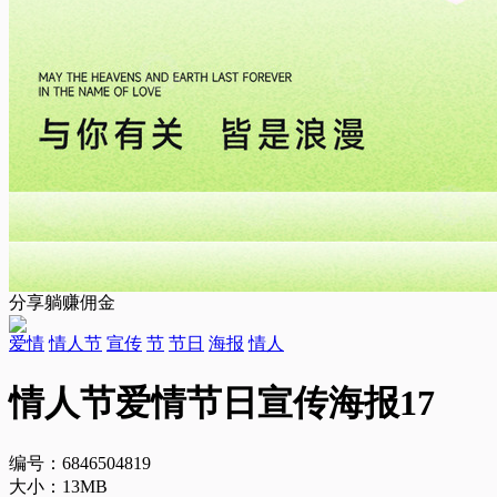
分享躺赚佣金
爱情
情人节
宣传
节
节日
海报
情人
情人节爱情节日宣传海报17
编号：6846504819
大小：13MB