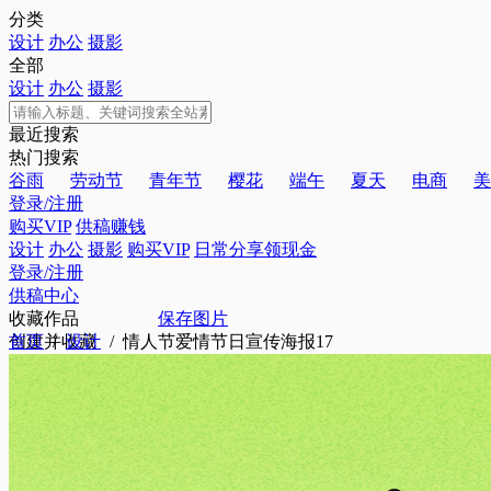
分类
设计
办公
摄影
全部
设计
办公
摄影
最近搜索
热门搜索
谷雨
劳动节
青年节
樱花
端午
夏天
电商
美
登录/注册
购买VIP
供稿赚钱
设计
办公
摄影
购买VIP
日常分享领现金
登录/注册
供稿中心
收藏作品
保存图片
创建并收藏
首页
/
设计
/ 情人节爱情节日宣传海报17
确定