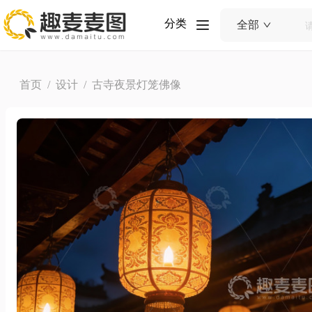
分类
全部
首页
/
设计
/ 古寺夜景灯笼佛像