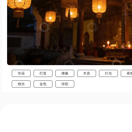
寺庙
灯笼
佛像
木质
灯光
夜
烛光
金色
传统