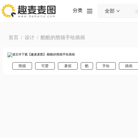
分类
全部
首页
/
设计
/ 酷酷的熊猫手绘插画
熊猫
可爱
暑假
酷
手绘
插画