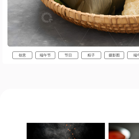
创意
端午节
节日
粽子
摄影图
端