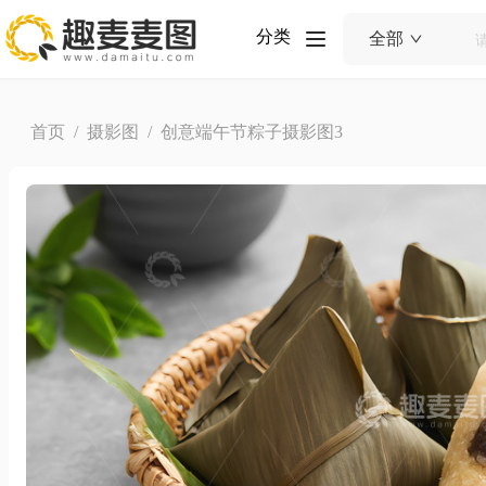
分类
全部
首页
/
摄影图
/ 创意端午节粽子摄影图3