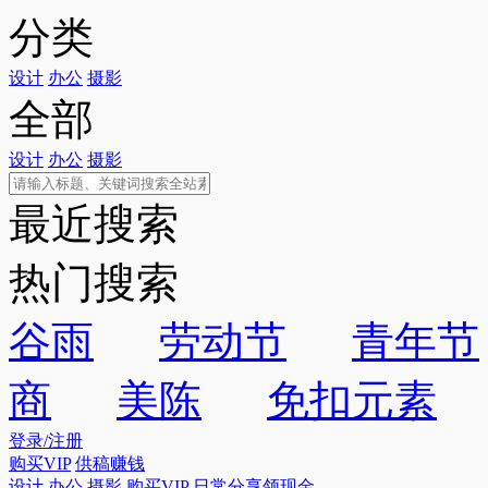
分类
设计
办公
摄影
全部
设计
办公
摄影
最近搜索
热门搜索
谷雨
劳动节
青年节
商
美陈
免扣元素
登录/注册
购买VIP
供稿赚钱
设计
办公
摄影
购买VIP
日常分享领现金