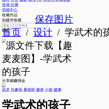
登录/注册
供稿中心
收藏作品
保存图片
创建并收藏
首页
/
设计
/ 学武术的
确定
分享躺赚佣金
武术
兴趣班
暑假班
健身
小孩
健康
学武术的孩子