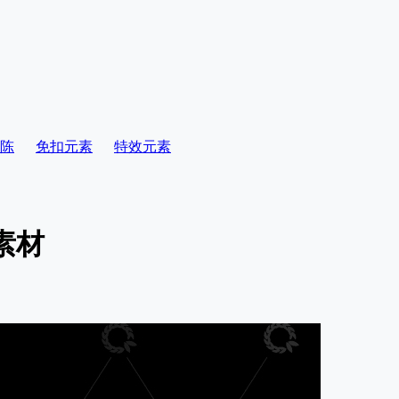
陈
免扣元素
特效元素
+素材